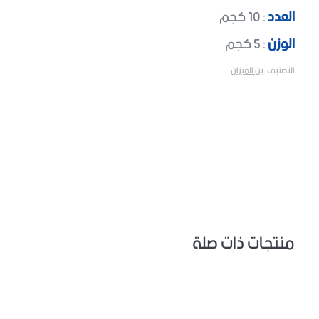
العدد
: 10 كجم
الوزن
: 5 كجم
التصنيف:
بن الميزان
منتجات ذات صلة