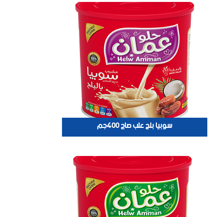
سوبيا بلح علب صاج 400جم