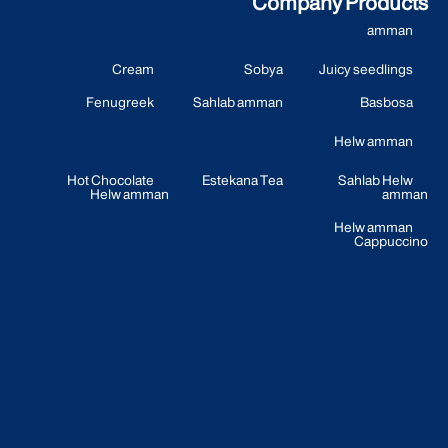
Company Products
amman
Cream
Sobya
Juicy seedlings
Fenugreek
Sahlab amman
Basbosa
Helw amman
Hot Chocolate
Estekana Tea
Sahlab Helw
Helw amman
amman
Helw amman
Cappuccino