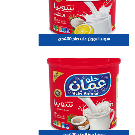
سوبيا ليمون علب صاج 400جم
سوبيا جوز الهند 400جم