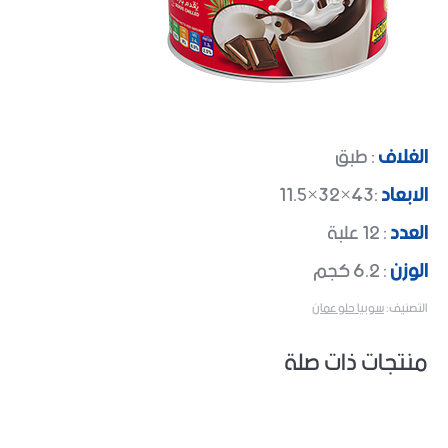
الغلاف
: طبق
الابعاد
:43×32×11.5
العدد
: 12 علبة
الوزن
: 6.2 كجم
التصنيف:
سوبيا حلو عمان
منتجات ذات صلة