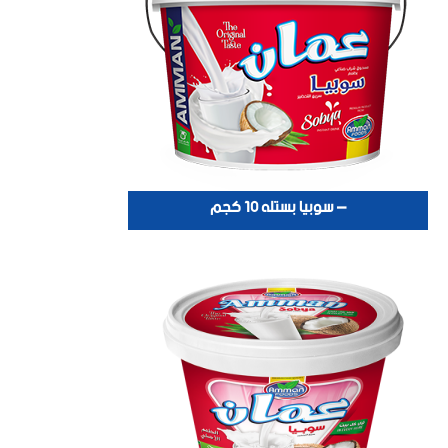
– سوبيا بستله 10 كجم