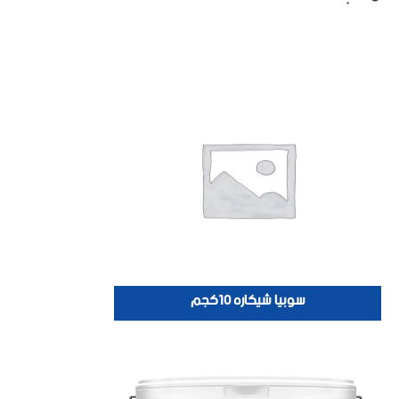
سوبيا شيكاره 10كجم