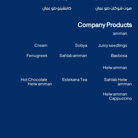
هوت شوكلت حلو عمان
كابتشينو حلو عمان
Company Products
amman
Cream
Sobya
Juicy seedlings
Fenugreek
Sahlab amman
Basbosa
Helw amman
Hot Chocolate
Estekana Tea
Sahlab Helw
Helw amman
amman
Helw amman
Cappuccino