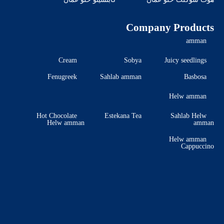
Company Products
amman
Cream
Sobya
Juicy seedlings
Fenugreek
Sahlab amman
Basbosa
Helw amman
Hot Chocolate
Estekana Tea
Sahlab Helw
Helw amman
amman
Helw amman
Cappuccino