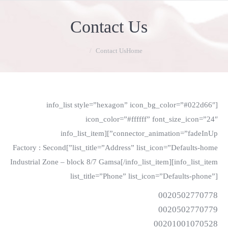
Contact Us
You are here:
Contact Us
Home
[info_list style=”hexagon” icon_bg_color=”#022d66″
icon_color=”#ffffff” font_size_icon=”24″
connector_animation=”fadeInUp”][info_list_item
Second
list_title=”Address” list_icon=”Defaults-home”]Factory :
Industrial Zone – block 8/7 Gamsa
[/info_list_item][info_list_item
list_title=”Phone” list_icon=”Defaults-phone”]
0020502770778
0020502770779
00201001070528