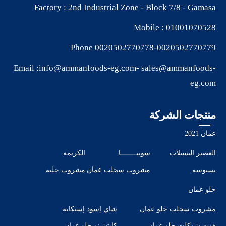
Factory : 2nd Industrial Zone - Block 7/8 - Gamasa
Mobile :
01001070528
Phone
0020502770778
-
0020502770779
Email :
info@ammanfoods-eg.com
-
sales@ammanfoods-
eg.com
منتجات الشركة
عمان 2021
العصير البستلات
سوبيــــــــا
الكريمه
بسبوسه
مشروب سحلب عمان
مشروب حلبه
حلو عمان
مشروب سحلب حلو عمان
شاي إسود إستكانه
هوت شوكلت حلو عمان
كابتشينو حلو عمان