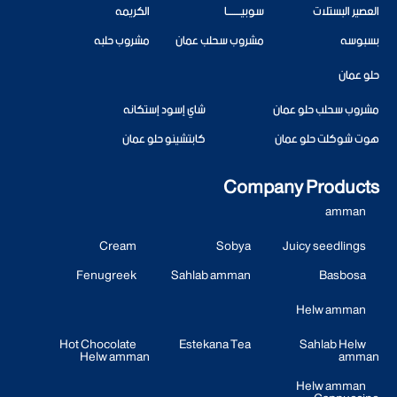
العصير البستلات
سوبيــــــــا
الكريمه
بسبوسه
مشروب سحلب عمان
مشروب حلبه
حلو عمان
مشروب سحلب حلو عمان
شاي إسود إستكانه
هوت شوكلت حلو عمان
كابتشينو حلو عمان
Company Products
amman
Cream
Sobya
Juicy seedlings
Fenugreek
Sahlab amman
Basbosa
Helw amman
Hot Chocolate
Estekana Tea
Sahlab Helw
Helw amman
amman
Helw amman