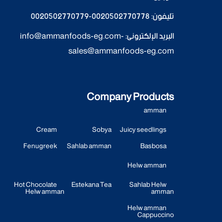
تليفون:
0020502770778
-
0020502770779
البريد الإلكترونى:
-
info@ammanfoods-eg.com
sales@ammanfoods-eg.com
Company Products
amman
Cream
Sobya
Juicy seedlings
Fenugreek
Sahlab amman
Basbosa
Helw amman
Hot Chocolate
Estekana Tea
Sahlab Helw
Helw amman
amman
Helw amman
Cappuccino