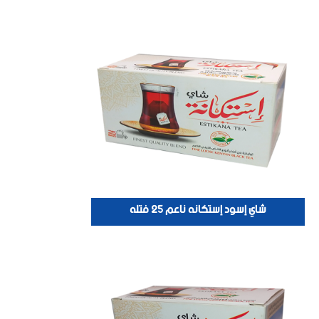
شاي إسود إستكانه ناعم 25 فتله