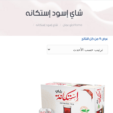
شاي إسود إستكانه
Home
حلو عمان
شاي إسود إستكانه
تم
عرض ⁦9⁩ من كل النتائج
الفرز
حسب
الأحدث