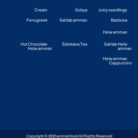
Cream
Sobya
Juicy seedlings
Fenugreek
Sahlab amman
Basbosa
Helw amman
Hot Chocolate
Estekana Tea
Sahlab Helw
Helw amman
amman
Helw amman
Cappuccino
Copyright © 2021
ammanfood
All Rights Reserved.