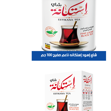
شاي إسود إستكانه ناعم صفيح 100 جم