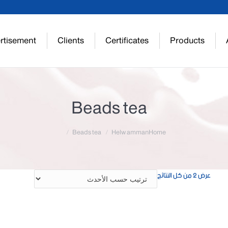
rtisement
Clients
Certificates
Products
Beads tea
Beads tea
Helw amman
Home
تم
عرض ⁦2⁩ من كل النتائج
الفرز
حسب
الأحدث