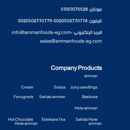
موبايل:
01001070528
تليفون:
0020502770778
-
0020502770779
البريد الإلكترونى:
-
info@ammanfoods-eg.com
sales@ammanfoods-eg.com
Company Products
amman
Cream
Sobya
Juicy seedlings
Fenugreek
Sahlab amman
Basbosa
Helw amman
Hot Chocolate
Estekana Tea
Sahlab Helw
Helw amman
amman