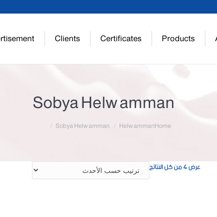
rtisement
Clients
Certificates
Products
Sobya Helw amman
Sobya Helw amman
Helw amman
Home
تم
عرض ⁦4⁩ من كل النتائج
الفرز
حسب
الأحدث