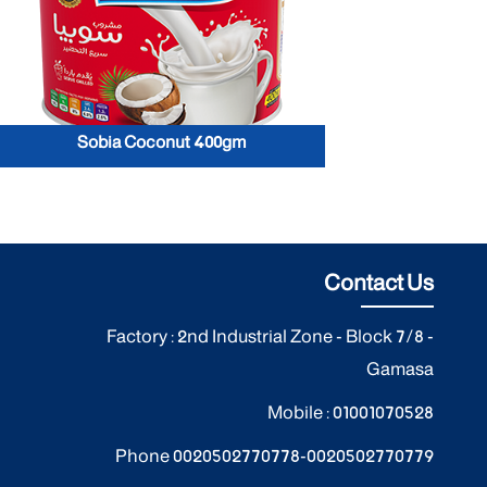
Sobia Coconut 400gm
Contact Us
Factory : 2nd Industrial Zone - Block 7/8 -
Gamasa
Mobile :
01001070528
Phone
0020502770778
-
0020502770779