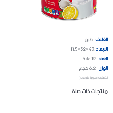
الغلاف
: طبق
الابعاد
:43×32×11.5
العدد
: 12 علبة
الوزن
: 6.2 كجم
التصنيف:
سوبيا حلو عمان
منتجات ذات صلة