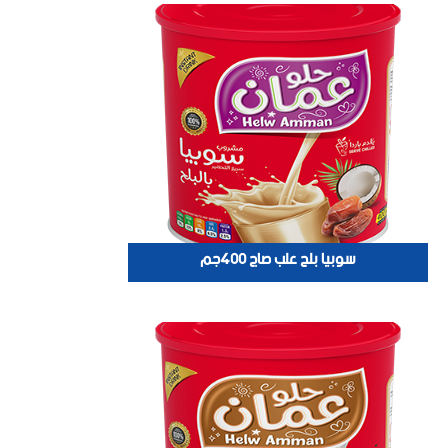
سوبيا بلح علب صاج 400جم