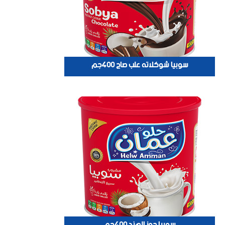
سوبيا شوكلاته علب صاج 400جم
سوبيا جوز الهند 400جم