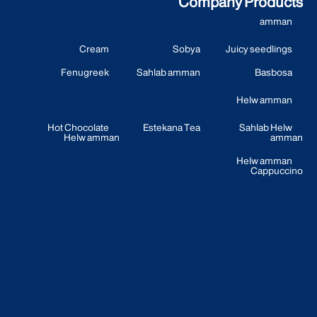
Company Products
amman
Cream
Sobya
Juicy seedlings
Fenugreek
Sahlab amman
Basbosa
Helw amman
Hot Chocolate
Estekana Tea
Sahlab Helw
Helw amman
amman
Helw amman
Cappuccino