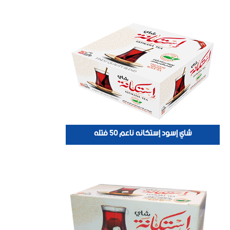
شاي إسود إستكانه ناعم 50 فتله