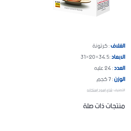
الغلاف
: كرتونة
الابعاد
:34.5×20×31
العدد
: 24 علبه
الوزن
: 7 كجم
التصنيف:
شاي إسود إستكانه
منتجات ذات صلة