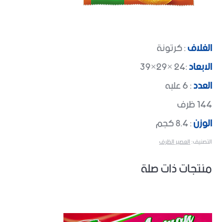
الغلاف
: كرتونة
الابعاد
:24 ×29×39
العدد
: 6 علبه
144 ظرف
الوزن
: 8.4 كجم
التصنيف:
العصير الظرف
منتجات ذات صلة