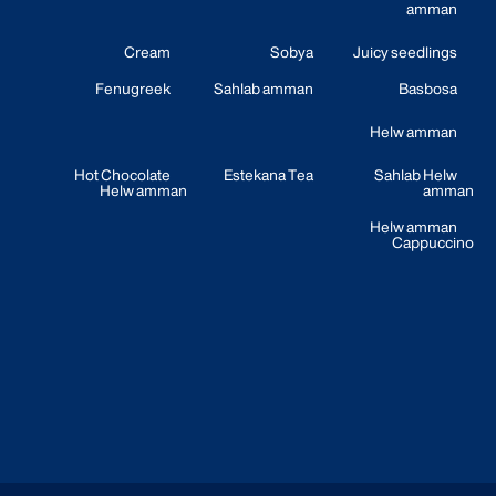
amman
Cream
Sobya
Juicy seedlings
Fenugreek
Sahlab amman
Basbosa
Helw amman
Hot Chocolate
Estekana Tea
Sahlab Helw
Helw amman
amman
Helw amman
Cappuccino