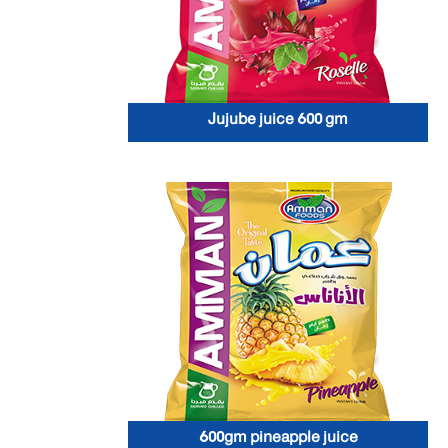
Jujube juice 600 gm
600gm pineapple juice