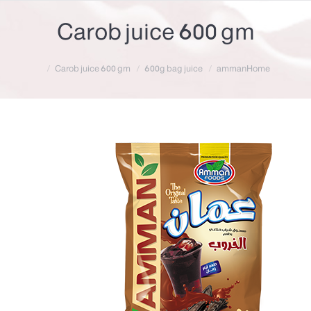
Carob juice 600 gm
Carob juice 600 gm
600g bag juice
amman
Home