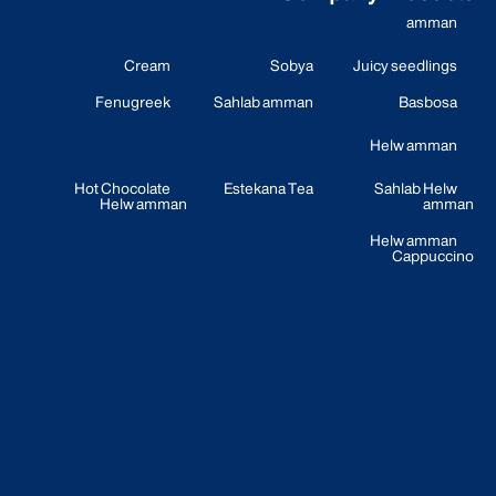
amman
Cream
Sobya
Juicy seedlings
Fenugreek
Sahlab amman
Basbosa
Helw amman
Hot Chocolate
Estekana Tea
Sahlab Helw
Helw amman
amman
Helw amman
Cappuccino