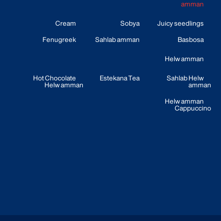
amman
Cream
Sobya
Juicy seedlings
Fenugreek
Sahlab amman
Basbosa
Helw amman
Hot Chocolate
Estekana Tea
Sahlab Helw
Helw amman
amman
Helw amman
Cappuccino