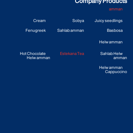
Company Products
amman
Cream
Sobya
Juicy seedlings
Fenugreek
Sahlab amman
Basbosa
Helw amman
Hot Chocolate
Estekana Tea
Sahlab Helw
Helw amman
amman
Helw amman
Cappuccino