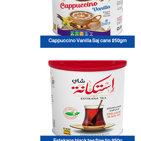
Cappuccino Vanilla Saj cans 250gm
Estekana black tea fine tin 250g