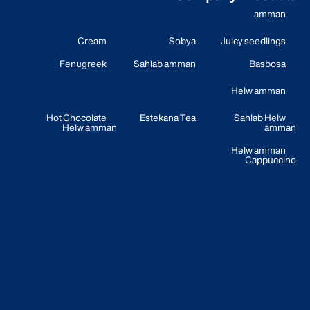
amman
Cream
Sobya
Juicy seedlings
Fenugreek
Sahlab amman
Basbosa
Helw amman
Hot Chocolate
Estekana Tea
Sahlab Helw
Helw amman
amman
Helw amman
Cappuccino